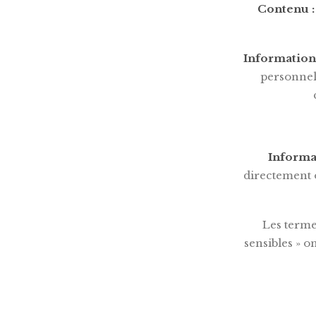
Contenu :
Informations
personnell
Informa
directement o
Les terme
sensibles » o