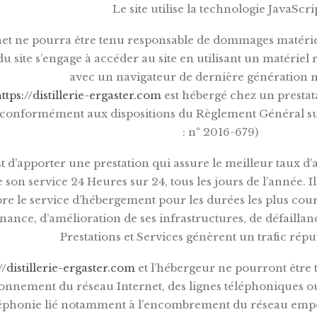
Le site utilise la technologie JavaScri
net ne pourra être tenu responsable de dommages matériels l
 du site s’engage à accéder au site en utilisant un matériel
avec un navigateur de dernière génération 
ttps://distillerie-ergaster.com
est hébergé chez un prestata
onformément aux dispositions du Règlement Général su
: n° 2016-679)
est d’apporter une prestation qui assure le meilleur taux d’
 son service 24 Heures sur 24, tous les jours de l’année. I
re le service d’hébergement pour les durées les plus cour
ance, d’amélioration de ses infrastructures, de défaillanc
Prestations et Services génèrent un trafic rép
//distillerie-ergaster.com
et l’hébergeur ne pourront être 
onnement du réseau Internet, des lignes téléphoniques o
éphonie lié notamment à l’encombrement du réseau empêc