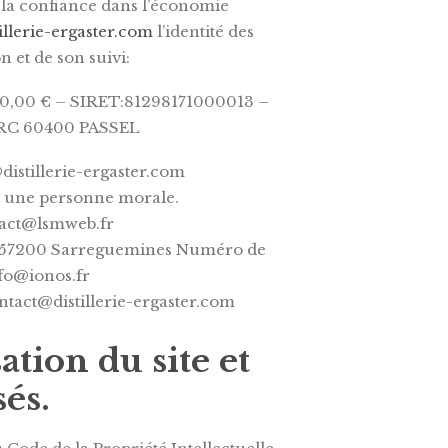
r la confiance dans l’économie
tillerie-ergaster.com
l’identité des
n et de son suivi:
00,00 € – SIRET:81298171000013 –
ARC 60400 PASSEL
stillerie-ergaster.com
u une personne morale.
act@lsmweb.fr
re 57200 Sarreguemines Numéro de
nfo@ionos.fr
act@distillerie-ergaster.com
ation du site et
és.