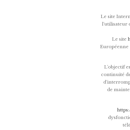
Le site Inter
l’utilisateur
Le site
h
Européenne c
L’objectif 
continuité de
d’interromp
de mainten
https:
dysfoncti
tél