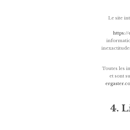
Le site i
https://
informatio
inexactitudes
Toutes les i
et sont s
ergaster.c
4. L