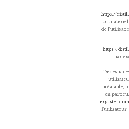
https://disti
au matériel 
de l’utilisat
https://dist
par ex
Des espaces 
utilisate
préalable, t
en particul
ergaster.co
l’utilisateu