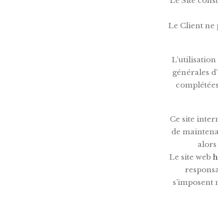
Le Site const
Le Client ne
L’utilisation
générales d’
complétées 
Ce site inte
de maintena
alors
Le site web
h
responsa
s’imposent n