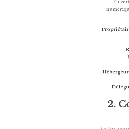
En vert
numérique,
Propriétai
R
Hébergeur
Délégu
2. C