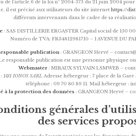
u de l’article 6 de la loi n° 2004-575 du 21 juin 2004 pou
 il est précisé aux utilisateurs du site internet
https://dis
différents intervenants dans le cadre de sa réalisatio
re
: SAS DISTILLERIE ERGASTER Capital social de 150 0
Numéro de TVA: FR34812981710 – 1 AVENUE DU P
esponsable publication
: GRANGEON Hervé – contact@di
Le responsable publication est une personne physique o
Webmaster
: MIRAUX SYLVAIN LSMWEB – cont
:
1&1 IONOS SARL
Adresse hébergeur : 7 place de la Ga
téléphone : 09 70 80 89 11. Mail hébergeur : i
é à la protection des données
: GRANGEON Hervé – cont
onditions générales d’utilis
des services propos